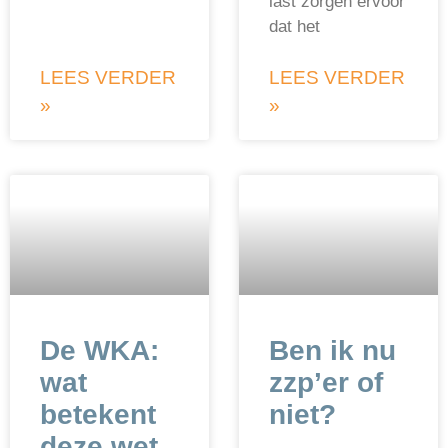
last zorgen ervoor
dat het
LEES VERDER
LEES VERDER
»
»
De WKA:
Ben ik nu
wat
zzp’er of
betekent
niet?
deze wet