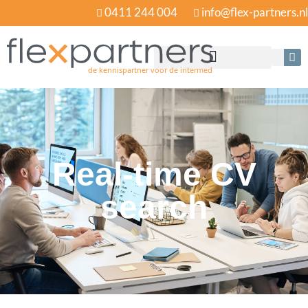
0411 244 004
info@flex-partners.nl
Real-time CV
search