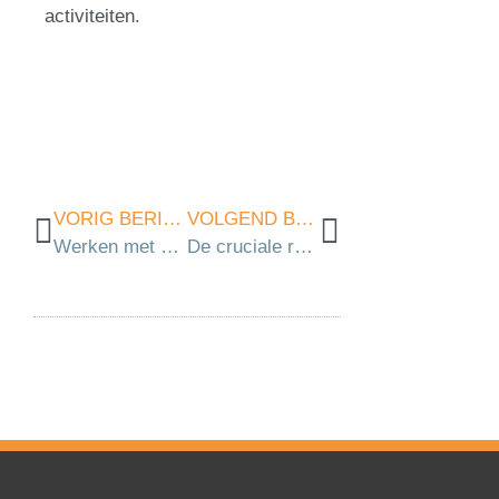
activiteiten.
VORIG BERICHT
VOLGEND BERICHT
Werken met arbeidsmigranten
De cruciale rol van herkeuringen